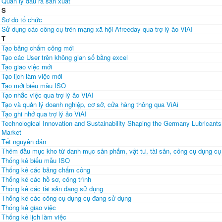
Quản lý đầu ra sản xuất
S
Sơ đồ tổ chức
Sử dụng các công cụ trên mạng xã hội Afreeday qua trợ lý ảo ViAI
T
Tạo bảng chấm công mới
Tạo các User trên không gian số bằng excel
Tạo giao việc mới
Tạo lịch làm việc mới
Tạo mới biểu mẫu ISO
Tạo nhắc việc qua trợ lý ảo ViAI
Tạo và quản lý doanh nghiệp, cơ sở, cửa hàng thông qua ViAi
Tạo ghi nhớ qua trợ lý ảo ViAI
Technological Innovation and Sustainability Shaping the Germany Lubricants
Market
Tết nguyên đán
Thêm đầu mục kho từ danh mục sản phẩm, vật tư, tài sản, công cụ dụng cụ
Thống kê biểu mẫu ISO
Thống kê các bảng chấm công
Thống kê các hồ sơ, công trình
Thống kê các tài sản đang sử dụng
Thống kê các công cụ dụng cụ đang sử dụng
Thống kê giao việc
Thống kê lịch làm việc