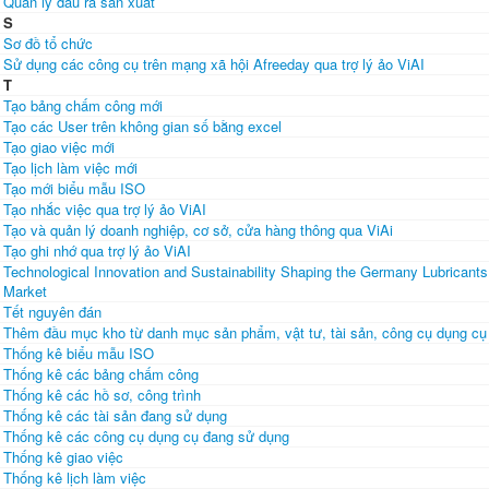
Quản lý đầu ra sản xuất
S
Sơ đồ tổ chức
Sử dụng các công cụ trên mạng xã hội Afreeday qua trợ lý ảo ViAI
T
Tạo bảng chấm công mới
Tạo các User trên không gian số bằng excel
Tạo giao việc mới
Tạo lịch làm việc mới
Tạo mới biểu mẫu ISO
Tạo nhắc việc qua trợ lý ảo ViAI
Tạo và quản lý doanh nghiệp, cơ sở, cửa hàng thông qua ViAi
Tạo ghi nhớ qua trợ lý ảo ViAI
Technological Innovation and Sustainability Shaping the Germany Lubricants
Market
Tết nguyên đán
Thêm đầu mục kho từ danh mục sản phẩm, vật tư, tài sản, công cụ dụng cụ
Thống kê biểu mẫu ISO
Thống kê các bảng chấm công
Thống kê các hồ sơ, công trình
Thống kê các tài sản đang sử dụng
Thống kê các công cụ dụng cụ đang sử dụng
Thống kê giao việc
Thống kê lịch làm việc