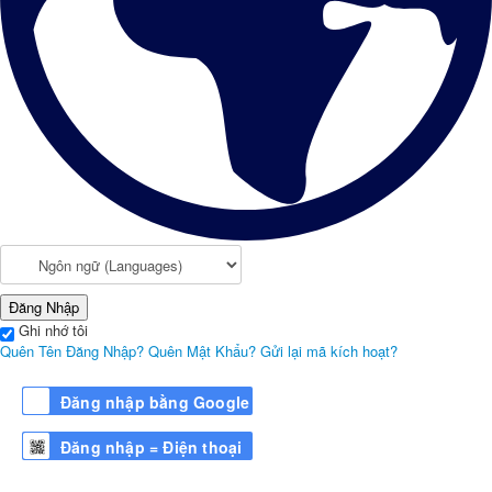
Đăng Nhập
Ghi nhớ tôi
Quên Tên Đăng Nhập?
Quên Mật Khẩu?
Gửi lại mã kích hoạt?
Đăng nhập bằng Google
Đăng nhập = Điện thoại