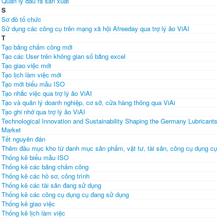
Quản lý đầu ra sản xuất
S
Sơ đồ tổ chức
Sử dụng các công cụ trên mạng xã hội Afreeday qua trợ lý ảo ViAI
T
Tạo bảng chấm công mới
Tạo các User trên không gian số bằng excel
Tạo giao việc mới
Tạo lịch làm việc mới
Tạo mới biểu mẫu ISO
Tạo nhắc việc qua trợ lý ảo ViAI
Tạo và quản lý doanh nghiệp, cơ sở, cửa hàng thông qua ViAi
Tạo ghi nhớ qua trợ lý ảo ViAI
Technological Innovation and Sustainability Shaping the Germany Lubricants
Market
Tết nguyên đán
Thêm đầu mục kho từ danh mục sản phẩm, vật tư, tài sản, công cụ dụng cụ
Thống kê biểu mẫu ISO
Thống kê các bảng chấm công
Thống kê các hồ sơ, công trình
Thống kê các tài sản đang sử dụng
Thống kê các công cụ dụng cụ đang sử dụng
Thống kê giao việc
Thống kê lịch làm việc