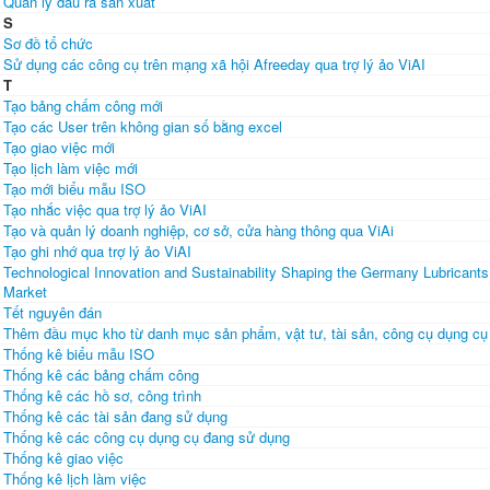
Quản lý đầu ra sản xuất
S
Sơ đồ tổ chức
Sử dụng các công cụ trên mạng xã hội Afreeday qua trợ lý ảo ViAI
T
Tạo bảng chấm công mới
Tạo các User trên không gian số bằng excel
Tạo giao việc mới
Tạo lịch làm việc mới
Tạo mới biểu mẫu ISO
Tạo nhắc việc qua trợ lý ảo ViAI
Tạo và quản lý doanh nghiệp, cơ sở, cửa hàng thông qua ViAi
Tạo ghi nhớ qua trợ lý ảo ViAI
Technological Innovation and Sustainability Shaping the Germany Lubricants
Market
Tết nguyên đán
Thêm đầu mục kho từ danh mục sản phẩm, vật tư, tài sản, công cụ dụng cụ
Thống kê biểu mẫu ISO
Thống kê các bảng chấm công
Thống kê các hồ sơ, công trình
Thống kê các tài sản đang sử dụng
Thống kê các công cụ dụng cụ đang sử dụng
Thống kê giao việc
Thống kê lịch làm việc