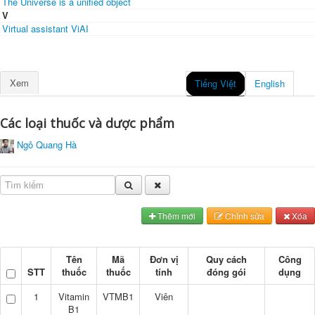
The Universe is a unified object
V
Virtual assistant ViAI
Xem
Tiếng Việt
English
Các loại thuốc và dược phẩm
Ngô Quang Hà
Thêm mới
Chỉnh sửa
Xóa
Tên
Mã
Đơn vị
Quy cách
Công
STT
thuốc
thuốc
tính
đóng gói
dụng
1
Vitamin
VTMB1
Viên
B1