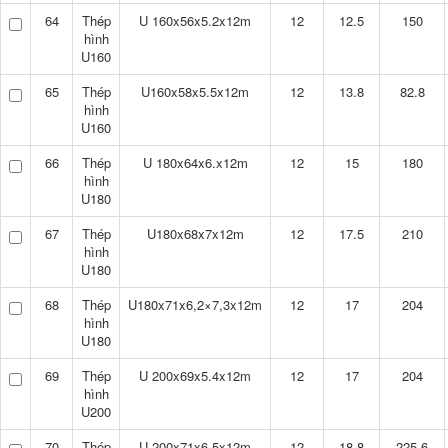
64
Thép
U 160x56x5.2x12m
12
12.5
150
hình
U160
65
Thép
U160x58x5.5x12m
12
13.8
82.8
hình
U160
66
Thép
U 180x64x6.x12m
12
15
180
hình
U180
67
Thép
U180x68x7x12m
12
17.5
210
hình
U180
68
Thép
U180x71x6,2×7,3x12m
12
17
204
hình
U180
69
Thép
U 200x69x5.4x12m
12
17
204
hình
U200
70
Thép
U 200x71x6.5x12m
12
18.8
225.6