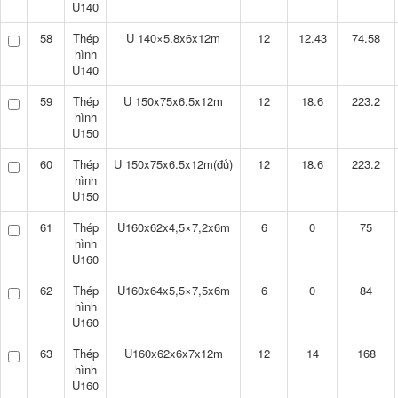
U140
58
Thép
U 140×5.8x6x12m
12
12.43
74.58
hình
U140
59
Thép
U 150x75x6.5x12m
12
18.6
223.2
hình
U150
60
Thép
U 150x75x6.5x12m(đủ)
12
18.6
223.2
hình
U150
61
Thép
U160x62x4,5×7,2x6m
6
0
75
hình
U160
62
Thép
U160x64x5,5×7,5x6m
6
0
84
hình
U160
63
Thép
U160x62x6x7x12m
12
14
168
hình
U160