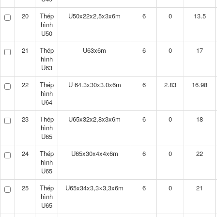
20
Thép
U50x22x2,5x3x6m
6
0
13.5
hình
U50
21
Thép
U63x6m
6
0
17
hình
U63
22
Thép
U 64.3x30x3.0x6m
6
2.83
16.98
hình
U64
23
Thép
U65x32x2,8x3x6m
6
0
18
hình
U65
24
Thép
U65x30x4x4x6m
6
0
22
hình
U65
25
Thép
U65x34x3,3×3,3x6m
6
0
21
hình
U65