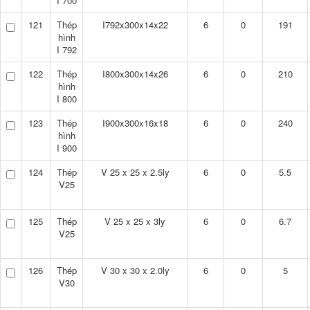
I 700
121
Thép
I792x300x14x22
6
0
191
hình
I 792
122
Thép
I800x300x14x26
6
0
210
hình
I 800
123
Thép
I900x300x16x18
6
0
240
hình
I 900
124
Thép
V 25 x 25 x 2.5ly
6
0
5.5
V25
125
Thép
V 25 x 25 x 3ly
6
0
6.7
V25
126
Thép
V 30 x 30 x 2.0ly
6
0
5
V30