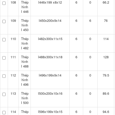
108
Thép
I446x199 x8x12
6
0
66.2
hình
I 446
109
Thép
I450x200x9x14
6
6
76
hình
I 450
110
Thép
I482x300x11x15
6
0
114
hình
I 482
111
Thép
I488x300x11x18
6
0
128
hình
I 488
112
Thép
I496x199x9x14
6
0
79.5
hình
I 496
113
Thép
I500x200x10x16
6
0
89.6
hình
I 500
114
Thép
I596x199x10x15
6
0
94.6