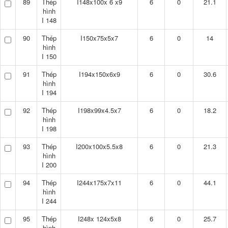
89
Thép
I148x100x 6 x9
6
0
21.1
hình
I 148
90
Thép
I150x75x5x7
6
0
14
hình
I 150
91
Thép
I194x150x6x9
6
0
30.6
hình
I 194
92
Thép
I198x99x4.5x7
6
0
18.2
hình
I 198
93
Thép
I200x100x5.5x8
6
0
21.3
hình
I 200
94
Thép
I244x175x7x11
6
0
44.1
hình
I 244
95
Thép
I248x 124x5x8
6
0
25.7
hình