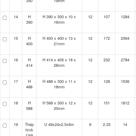
350
19mm
14
H
H 390 x 300 x 10 x
12
107
1284
390
16mm
15
H
H 400 x 400 x 13 x
12
172
2064
400
21mm
16
H
H 414 x 405 x 18 x
12
232
2784
414
28mm
17
H
H 488 x 300 x 11 x
12
128
1536
488
18mm
18
H
H 588 x 300 x 12 x
12
151
1812
588
20mm
19
Thép
U 49x24x2.5x6m
6
2.33
14
hình
U49