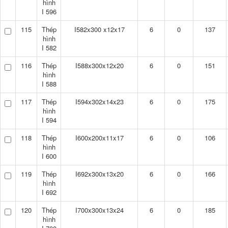
hình
I 596
115
Thép
I582x300 x12x17
6
0
137
hình
I 582
116
Thép
I588x300x12x20
6
0
151
hình
I 588
117
Thép
I594x302x14x23
6
0
175
hình
I 594
118
Thép
I600x200x11x17
6
0
106
hình
I 600
119
Thép
I692x300x13x20
6
0
166
hình
I 692
120
Thép
I700x300x13x24
6
0
185
hình