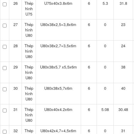
26
Thép
U75x40x3.8x6m
6
5.3
31.8
hình
U75
27
Thép
U80x38x2,5×3,8x6m
6
0
23
hình
U80
28
Thép
U80x38x2,7×3,5x6m
6
0
24
hình
U80
29
Thép
U80x38x5,7 x5,5x6m
6
0
38
hình
U80
30
Thép
U80x38x5,7x6m
6
0
40
hình
U80
31
Thép
U80x40x4.2x6m
6
5.08
30.48
hình
U80
32
Thép
U80x42x4,7×4,5x6m
6
0
31