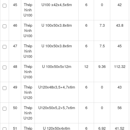
45
Thép
U100 x42x4,5x6m
6
0
42
hình
U100
46
Thép
U 100x50x3.8x6m
6
7.3
43.8
hình
U100
47
Thép
U 100x50x3.8x6m
6
7.5
45
hình
U100
48
Thép
U 100x50x5x12m
12
9.36
112.32
hình
U100
49
Thép
U120x48x3,5×4,7x6m
6
0
43
hình
U120
50
Thép
U120x50x5,2×5,7x6m
6
0
56
hình
U120
51
Thép
U 120x50x4x6m
6
6.92
41.52