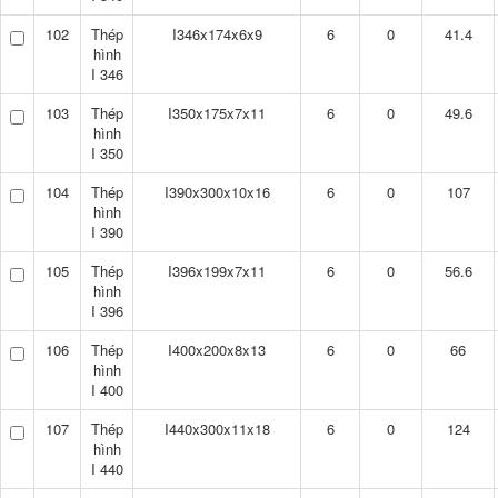
102
Thép
I346x174x6x9
6
0
41.4
hình
I 346
103
Thép
I350x175x7x11
6
0
49.6
hình
I 350
104
Thép
I390x300x10x16
6
0
107
hình
I 390
105
Thép
I396x199x7x11
6
0
56.6
hình
I 396
106
Thép
I400x200x8x13
6
0
66
hình
I 400
107
Thép
I440x300x11x18
6
0
124
hình
I 440