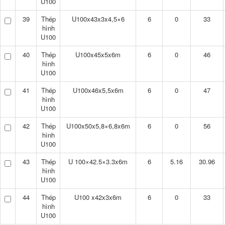
U100
39
Thép
U100x43x3x4,5×6
6
0
33
hình
U100
40
Thép
U100x45x5x6m
6
0
46
hình
U100
41
Thép
U100x46x5,5x6m
6
0
47
hình
U100
42
Thép
U100x50x5,8×6,8x6m
6
0
56
hình
U100
43
Thép
U 100×42.5×3.3x6m
6
5.16
30.96
hình
U100
44
Thép
U100 x42x3x6m
6
0
33
hình
U100