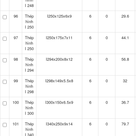
I 248
96
Thép
I250x125x6x9
6
0
29.6
hình
I 250
97
Thép
I250x175x7x11
6
0
44.1
hình
I 250
98
Thép
I294x200x8x12
6
0
56.8
hình
I 294
99
Thép
I298x149x5.5x8
6
0
32
hình
I 298
100
Thép
I300x150x6.5x9
6
0
36.7
hình
I 300
101
Thép
I340x250x9x14
6
0
79.7
hình
I 340