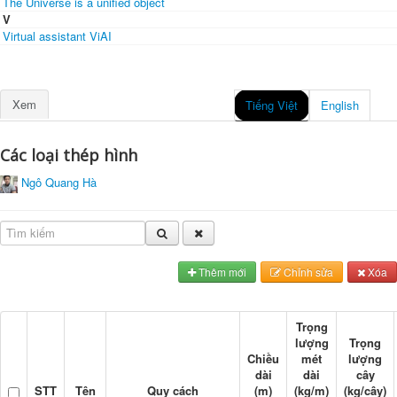
The Universe is a unified object
V
Virtual assistant ViAI
Xem
Tiếng Việt
English
Các loại thép hình
Ngô Quang Hà
Thêm mới
Chỉnh sửa
Xóa
Trọng
lượng
Trọng
Chiều
mét
lượng
dài
dài
cây
STT
Tên
Quy cách
(m)
(kg/m)
(kg/cây)