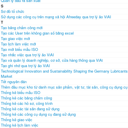
Quản lý đầu ra sản xuất
S
Sơ đồ tổ chức
Sử dụng các công cụ trên mạng xã hội Afreeday qua trợ lý ảo ViAI
T
Tạo bảng chấm công mới
Tạo các User trên không gian số bằng excel
Tạo giao việc mới
Tạo lịch làm việc mới
Tạo mới biểu mẫu ISO
Tạo nhắc việc qua trợ lý ảo ViAI
Tạo và quản lý doanh nghiệp, cơ sở, cửa hàng thông qua ViAi
Tạo ghi nhớ qua trợ lý ảo ViAI
Technological Innovation and Sustainability Shaping the Germany Lubricants
Market
Tết nguyên đán
Thêm đầu mục kho từ danh mục sản phẩm, vật tư, tài sản, công cụ dụng cụ
Thống kê biểu mẫu ISO
Thống kê các bảng chấm công
Thống kê các hồ sơ, công trình
Thống kê các tài sản đang sử dụng
Thống kê các công cụ dụng cụ đang sử dụng
Thống kê giao việc
Thống kê lịch làm việc