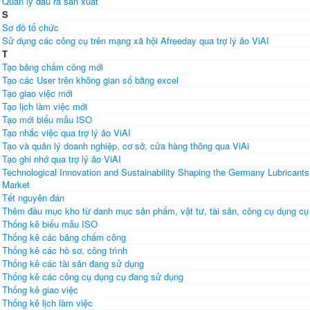
Quản lý đầu ra sản xuất
S
Sơ đồ tổ chức
Sử dụng các công cụ trên mạng xã hội Afreeday qua trợ lý ảo ViAI
T
Tạo bảng chấm công mới
Tạo các User trên không gian số bằng excel
Tạo giao việc mới
Tạo lịch làm việc mới
Tạo mới biểu mẫu ISO
Tạo nhắc việc qua trợ lý ảo ViAI
Tạo và quản lý doanh nghiệp, cơ sở, cửa hàng thông qua ViAi
Tạo ghi nhớ qua trợ lý ảo ViAI
Technological Innovation and Sustainability Shaping the Germany Lubricants
Market
Tết nguyên đán
Thêm đầu mục kho từ danh mục sản phẩm, vật tư, tài sản, công cụ dụng cụ
Thống kê biểu mẫu ISO
Thống kê các bảng chấm công
Thống kê các hồ sơ, công trình
Thống kê các tài sản đang sử dụng
Thống kê các công cụ dụng cụ đang sử dụng
Thống kê giao việc
Thống kê lịch làm việc