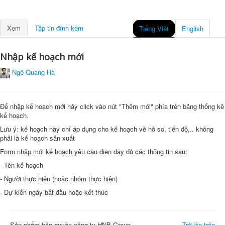
Xem
Tập tin đính kèm
Tiếng Việt
English
Nhập kế hoạch mới
Ngô Quang Hà
Để nhập kế hoạch mới hãy click vào nút "Thêm mới" phía trên bảng thống kê
kế hoạch.
Lưu ý: kế hoạch này chỉ áp dụng cho kế hoạch về hồ sơ, tiến độ,.. không
phải là kế hoạch sản xuất
Form nhập mới kế hoạch yêu cầu điền đầy đủ các thông tin sau:
- Tên kế hoạch
- Người thực hiện (hoặc nhóm thực hiện)
- Dự kiến ngày bắt đầu hoặc kết thúc
Sản phẩm bản quyền công ty HNB Group
Trở lên trên