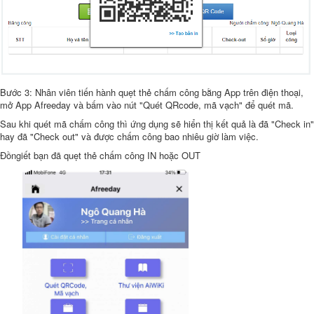
Bước 3: Nhân viên tiến hành quẹt thẻ chấm công bằng App trên điện thoại,
mở App Afreeday và bấm vào nút "Quét QRcode, mã vạch" để quét mã.
Sau khi quét mã chấm công thì ứng dụng sẽ hiển thị kết quả là đã "Check in"
hay đã "Check out" và được chấm công bao nhiêu giờ làm việc.
Đồngiết bạn đã quẹt thẻ chấm công IN hoặc OUT