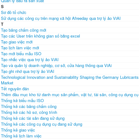
Quản lý đầu ra sản xuất
S
Sơ đồ tổ chức
Sử dụng các công cụ trên mạng xã hội Afreeday qua trợ lý ảo ViAI
T
Tạo bảng chấm công mới
Tạo các User trên không gian số bằng excel
Tạo giao việc mới
Tạo lịch làm việc mới
Tạo mới biểu mẫu ISO
Tạo nhắc việc qua trợ lý ảo ViAI
Tạo và quản lý doanh nghiệp, cơ sở, cửa hàng thông qua ViAi
Tạo ghi nhớ qua trợ lý ảo ViAI
Technological Innovation and Sustainability Shaping the Germany Lubricants
Market
Tết nguyên đán
Thêm đầu mục kho từ danh mục sản phẩm, vật tư, tài sản, công cụ dụng cụ
Thống kê biểu mẫu ISO
Thống kê các bảng chấm công
Thống kê các hồ sơ, công trình
Thống kê các tài sản đang sử dụng
Thống kê các công cụ dụng cụ đang sử dụng
Thống kê giao việc
Thống kê lịch làm việc