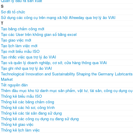
Quản lý đầu ra sản xuất
S
Sơ đồ tổ chức
Sử dụng các công cụ trên mạng xã hội Afreeday qua trợ lý ảo ViAI
T
Tạo bảng chấm công mới
Tạo các User trên không gian số bằng excel
Tạo giao việc mới
Tạo lịch làm việc mới
Tạo mới biểu mẫu ISO
Tạo nhắc việc qua trợ lý ảo ViAI
Tạo và quản lý doanh nghiệp, cơ sở, cửa hàng thông qua ViAi
Tạo ghi nhớ qua trợ lý ảo ViAI
Technological Innovation and Sustainability Shaping the Germany Lubricants
Market
Tết nguyên đán
Thêm đầu mục kho từ danh mục sản phẩm, vật tư, tài sản, công cụ dụng cụ
Thống kê biểu mẫu ISO
Thống kê các bảng chấm công
Thống kê các hồ sơ, công trình
Thống kê các tài sản đang sử dụng
Thống kê các công cụ dụng cụ đang sử dụng
Thống kê giao việc
Thống kê lịch làm việc