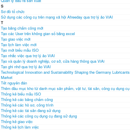
Quản lý đầu ra sản xuất
S
Sơ đồ tổ chức
Sử dụng các công cụ trên mạng xã hội Afreeday qua trợ lý ảo ViAI
T
Tạo bảng chấm công mới
Tạo các User trên không gian số bằng excel
Tạo giao việc mới
Tạo lịch làm việc mới
Tạo mới biểu mẫu ISO
Tạo nhắc việc qua trợ lý ảo ViAI
Tạo và quản lý doanh nghiệp, cơ sở, cửa hàng thông qua ViAi
Tạo ghi nhớ qua trợ lý ảo ViAI
Technological Innovation and Sustainability Shaping the Germany Lubricants
Market
Tết nguyên đán
Thêm đầu mục kho từ danh mục sản phẩm, vật tư, tài sản, công cụ dụng cụ
Thống kê biểu mẫu ISO
Thống kê các bảng chấm công
Thống kê các hồ sơ, công trình
Thống kê các tài sản đang sử dụng
Thống kê các công cụ dụng cụ đang sử dụng
Thống kê giao việc
Thống kê lịch làm việc