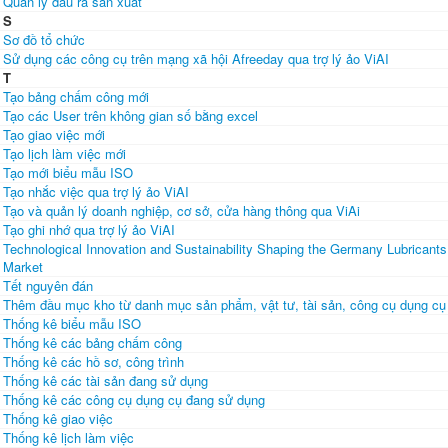
Quản lý đầu ra sản xuất
S
Sơ đồ tổ chức
Sử dụng các công cụ trên mạng xã hội Afreeday qua trợ lý ảo ViAI
T
Tạo bảng chấm công mới
Tạo các User trên không gian số bằng excel
Tạo giao việc mới
Tạo lịch làm việc mới
Tạo mới biểu mẫu ISO
Tạo nhắc việc qua trợ lý ảo ViAI
Tạo và quản lý doanh nghiệp, cơ sở, cửa hàng thông qua ViAi
Tạo ghi nhớ qua trợ lý ảo ViAI
Technological Innovation and Sustainability Shaping the Germany Lubricants
Market
Tết nguyên đán
Thêm đầu mục kho từ danh mục sản phẩm, vật tư, tài sản, công cụ dụng cụ
Thống kê biểu mẫu ISO
Thống kê các bảng chấm công
Thống kê các hồ sơ, công trình
Thống kê các tài sản đang sử dụng
Thống kê các công cụ dụng cụ đang sử dụng
Thống kê giao việc
Thống kê lịch làm việc