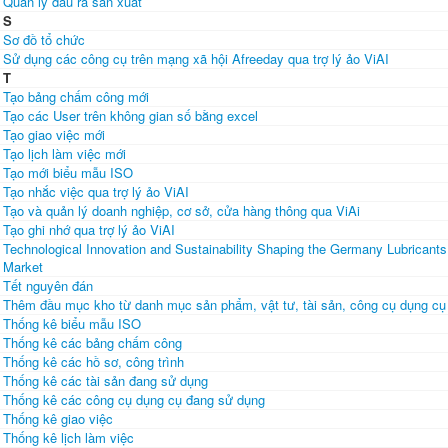
Quản lý đầu ra sản xuất
S
Sơ đồ tổ chức
Sử dụng các công cụ trên mạng xã hội Afreeday qua trợ lý ảo ViAI
T
Tạo bảng chấm công mới
Tạo các User trên không gian số bằng excel
Tạo giao việc mới
Tạo lịch làm việc mới
Tạo mới biểu mẫu ISO
Tạo nhắc việc qua trợ lý ảo ViAI
Tạo và quản lý doanh nghiệp, cơ sở, cửa hàng thông qua ViAi
Tạo ghi nhớ qua trợ lý ảo ViAI
Technological Innovation and Sustainability Shaping the Germany Lubricants
Market
Tết nguyên đán
Thêm đầu mục kho từ danh mục sản phẩm, vật tư, tài sản, công cụ dụng cụ
Thống kê biểu mẫu ISO
Thống kê các bảng chấm công
Thống kê các hồ sơ, công trình
Thống kê các tài sản đang sử dụng
Thống kê các công cụ dụng cụ đang sử dụng
Thống kê giao việc
Thống kê lịch làm việc