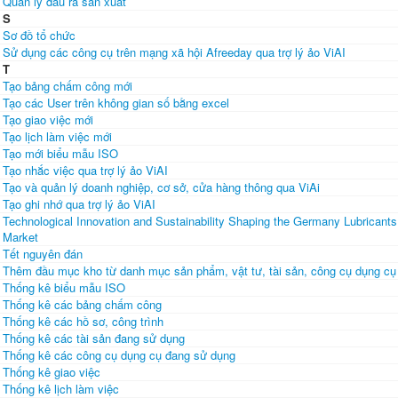
Quản lý đầu ra sản xuất
S
Sơ đồ tổ chức
Sử dụng các công cụ trên mạng xã hội Afreeday qua trợ lý ảo ViAI
T
Tạo bảng chấm công mới
Tạo các User trên không gian số bằng excel
Tạo giao việc mới
Tạo lịch làm việc mới
Tạo mới biểu mẫu ISO
Tạo nhắc việc qua trợ lý ảo ViAI
Tạo và quản lý doanh nghiệp, cơ sở, cửa hàng thông qua ViAi
Tạo ghi nhớ qua trợ lý ảo ViAI
Technological Innovation and Sustainability Shaping the Germany Lubricants
Market
Tết nguyên đán
Thêm đầu mục kho từ danh mục sản phẩm, vật tư, tài sản, công cụ dụng cụ
Thống kê biểu mẫu ISO
Thống kê các bảng chấm công
Thống kê các hồ sơ, công trình
Thống kê các tài sản đang sử dụng
Thống kê các công cụ dụng cụ đang sử dụng
Thống kê giao việc
Thống kê lịch làm việc