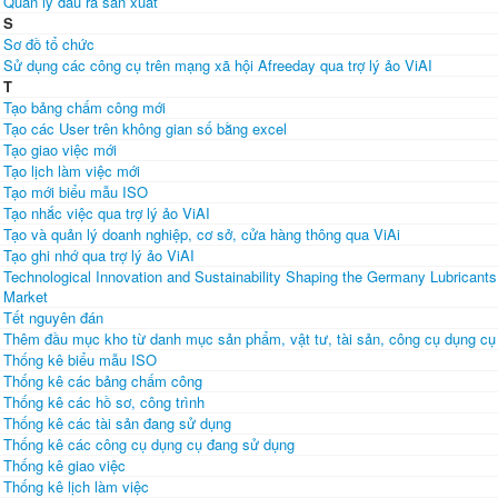
Quản lý đầu ra sản xuất
S
Sơ đồ tổ chức
Sử dụng các công cụ trên mạng xã hội Afreeday qua trợ lý ảo ViAI
T
Tạo bảng chấm công mới
Tạo các User trên không gian số bằng excel
Tạo giao việc mới
Tạo lịch làm việc mới
Tạo mới biểu mẫu ISO
Tạo nhắc việc qua trợ lý ảo ViAI
Tạo và quản lý doanh nghiệp, cơ sở, cửa hàng thông qua ViAi
Tạo ghi nhớ qua trợ lý ảo ViAI
Technological Innovation and Sustainability Shaping the Germany Lubricants
Market
Tết nguyên đán
Thêm đầu mục kho từ danh mục sản phẩm, vật tư, tài sản, công cụ dụng cụ
Thống kê biểu mẫu ISO
Thống kê các bảng chấm công
Thống kê các hồ sơ, công trình
Thống kê các tài sản đang sử dụng
Thống kê các công cụ dụng cụ đang sử dụng
Thống kê giao việc
Thống kê lịch làm việc