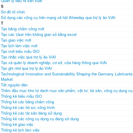
Quản lý đầu ra sản xuất
S
Sơ đồ tổ chức
Sử dụng các công cụ trên mạng xã hội Afreeday qua trợ lý ảo ViAI
T
Tạo bảng chấm công mới
Tạo các User trên không gian số bằng excel
Tạo giao việc mới
Tạo lịch làm việc mới
Tạo mới biểu mẫu ISO
Tạo nhắc việc qua trợ lý ảo ViAI
Tạo và quản lý doanh nghiệp, cơ sở, cửa hàng thông qua ViAi
Tạo ghi nhớ qua trợ lý ảo ViAI
Technological Innovation and Sustainability Shaping the Germany Lubricants
Market
Tết nguyên đán
Thêm đầu mục kho từ danh mục sản phẩm, vật tư, tài sản, công cụ dụng cụ
Thống kê biểu mẫu ISO
Thống kê các bảng chấm công
Thống kê các hồ sơ, công trình
Thống kê các tài sản đang sử dụng
Thống kê các công cụ dụng cụ đang sử dụng
Thống kê giao việc
Thống kê lịch làm việc