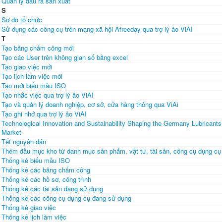
Quản lý đầu ra sản xuất
S
Sơ đồ tổ chức
Sử dụng các công cụ trên mạng xã hội Afreeday qua trợ lý ảo ViAI
T
Tạo bảng chấm công mới
Tạo các User trên không gian số bằng excel
Tạo giao việc mới
Tạo lịch làm việc mới
Tạo mới biểu mẫu ISO
Tạo nhắc việc qua trợ lý ảo ViAI
Tạo và quản lý doanh nghiệp, cơ sở, cửa hàng thông qua ViAi
Tạo ghi nhớ qua trợ lý ảo ViAI
Technological Innovation and Sustainability Shaping the Germany Lubricants
Market
Tết nguyên đán
Thêm đầu mục kho từ danh mục sản phẩm, vật tư, tài sản, công cụ dụng cụ
Thống kê biểu mẫu ISO
Thống kê các bảng chấm công
Thống kê các hồ sơ, công trình
Thống kê các tài sản đang sử dụng
Thống kê các công cụ dụng cụ đang sử dụng
Thống kê giao việc
Thống kê lịch làm việc