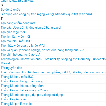
Quản lý đầu ra sản xuất
S
Sơ đồ tổ chức
Sử dụng các công cụ trên mạng xã hội Afreeday qua trợ lý ảo ViAI
T
Tạo bảng chấm công mới
Tạo các User trên không gian số bằng excel
Tạo giao việc mới
Tạo lịch làm việc mới
Tạo mới biểu mẫu ISO
Tạo nhắc việc qua trợ lý ảo ViAI
Tạo và quản lý doanh nghiệp, cơ sở, cửa hàng thông qua ViAi
Tạo ghi nhớ qua trợ lý ảo ViAI
Technological Innovation and Sustainability Shaping the Germany Lubricants
Market
Tết nguyên đán
Thêm đầu mục kho từ danh mục sản phẩm, vật tư, tài sản, công cụ dụng cụ
Thống kê biểu mẫu ISO
Thống kê các bảng chấm công
Thống kê các hồ sơ, công trình
Thống kê các tài sản đang sử dụng
Thống kê các công cụ dụng cụ đang sử dụng
Thống kê giao việc
Thống kê lịch làm việc