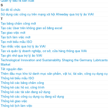
Quản lý đầu ra sản xuất
S
Sơ đồ tổ chức
Sử dụng các công cụ trên mạng xã hội Afreeday qua trợ lý ảo ViAI
T
Tạo bảng chấm công mới
Tạo các User trên không gian số bằng excel
Tạo giao việc mới
Tạo lịch làm việc mới
Tạo mới biểu mẫu ISO
Tạo nhắc việc qua trợ lý ảo ViAI
Tạo và quản lý doanh nghiệp, cơ sở, cửa hàng thông qua ViAi
Tạo ghi nhớ qua trợ lý ảo ViAI
Technological Innovation and Sustainability Shaping the Germany Lubricants
Market
Tết nguyên đán
Thêm đầu mục kho từ danh mục sản phẩm, vật tư, tài sản, công cụ dụng cụ
Thống kê biểu mẫu ISO
Thống kê các bảng chấm công
Thống kê các hồ sơ, công trình
Thống kê các tài sản đang sử dụng
Thống kê các công cụ dụng cụ đang sử dụng
Thống kê giao việc
Thống kê lịch làm việc