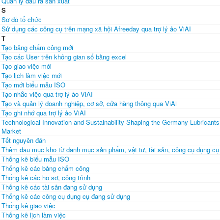
Quản lý đầu ra sản xuất
S
Sơ đồ tổ chức
Sử dụng các công cụ trên mạng xã hội Afreeday qua trợ lý ảo ViAI
T
Tạo bảng chấm công mới
Tạo các User trên không gian số bằng excel
Tạo giao việc mới
Tạo lịch làm việc mới
Tạo mới biểu mẫu ISO
Tạo nhắc việc qua trợ lý ảo ViAI
Tạo và quản lý doanh nghiệp, cơ sở, cửa hàng thông qua ViAi
Tạo ghi nhớ qua trợ lý ảo ViAI
Technological Innovation and Sustainability Shaping the Germany Lubricants
Market
Tết nguyên đán
Thêm đầu mục kho từ danh mục sản phẩm, vật tư, tài sản, công cụ dụng cụ
Thống kê biểu mẫu ISO
Thống kê các bảng chấm công
Thống kê các hồ sơ, công trình
Thống kê các tài sản đang sử dụng
Thống kê các công cụ dụng cụ đang sử dụng
Thống kê giao việc
Thống kê lịch làm việc