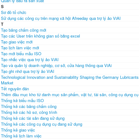
Quản lý đầu ra sản xuất
S
Sơ đồ tổ chức
Sử dụng các công cụ trên mạng xã hội Afreeday qua trợ lý ảo ViAI
T
Tạo bảng chấm công mới
Tạo các User trên không gian số bằng excel
Tạo giao việc mới
Tạo lịch làm việc mới
Tạo mới biểu mẫu ISO
Tạo nhắc việc qua trợ lý ảo ViAI
Tạo và quản lý doanh nghiệp, cơ sở, cửa hàng thông qua ViAi
Tạo ghi nhớ qua trợ lý ảo ViAI
Technological Innovation and Sustainability Shaping the Germany Lubricants
Market
Tết nguyên đán
Thêm đầu mục kho từ danh mục sản phẩm, vật tư, tài sản, công cụ dụng cụ
Thống kê biểu mẫu ISO
Thống kê các bảng chấm công
Thống kê các hồ sơ, công trình
Thống kê các tài sản đang sử dụng
Thống kê các công cụ dụng cụ đang sử dụng
Thống kê giao việc
Thống kê lịch làm việc