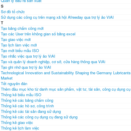
Quản lý đầu ra sản xuất
S
Sơ đồ tổ chức
Sử dụng các công cụ trên mạng xã hội Afreeday qua trợ lý ảo ViAI
T
Tạo bảng chấm công mới
Tạo các User trên không gian số bằng excel
Tạo giao việc mới
Tạo lịch làm việc mới
Tạo mới biểu mẫu ISO
Tạo nhắc việc qua trợ lý ảo ViAI
Tạo và quản lý doanh nghiệp, cơ sở, cửa hàng thông qua ViAi
Tạo ghi nhớ qua trợ lý ảo ViAI
Technological Innovation and Sustainability Shaping the Germany Lubricants
Market
Tết nguyên đán
Thêm đầu mục kho từ danh mục sản phẩm, vật tư, tài sản, công cụ dụng cụ
Thống kê biểu mẫu ISO
Thống kê các bảng chấm công
Thống kê các hồ sơ, công trình
Thống kê các tài sản đang sử dụng
Thống kê các công cụ dụng cụ đang sử dụng
Thống kê giao việc
Thống kê lịch làm việc