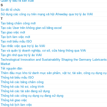
Quản lý đầu ra sản xuất
S
Sơ đồ tổ chức
Sử dụng các công cụ trên mạng xã hội Afreeday qua trợ lý ảo ViAI
T
Tạo bảng chấm công mới
Tạo các User trên không gian số bằng excel
Tạo giao việc mới
Tạo lịch làm việc mới
Tạo mới biểu mẫu ISO
Tạo nhắc việc qua trợ lý ảo ViAI
Tạo và quản lý doanh nghiệp, cơ sở, cửa hàng thông qua ViAi
Tạo ghi nhớ qua trợ lý ảo ViAI
Technological Innovation and Sustainability Shaping the Germany Lubricants
Market
Tết nguyên đán
Thêm đầu mục kho từ danh mục sản phẩm, vật tư, tài sản, công cụ dụng cụ
Thống kê biểu mẫu ISO
Thống kê các bảng chấm công
Thống kê các hồ sơ, công trình
Thống kê các tài sản đang sử dụng
Thống kê các công cụ dụng cụ đang sử dụng
Thống kê giao việc
Thống kê lịch làm việc