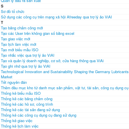
Quản lý đầu ra sản xuất
S
Sơ đồ tổ chức
Sử dụng các công cụ trên mạng xã hội Afreeday qua trợ lý ảo ViAI
T
Tạo bảng chấm công mới
Tạo các User trên không gian số bằng excel
Tạo giao việc mới
Tạo lịch làm việc mới
Tạo mới biểu mẫu ISO
Tạo nhắc việc qua trợ lý ảo ViAI
Tạo và quản lý doanh nghiệp, cơ sở, cửa hàng thông qua ViAi
Tạo ghi nhớ qua trợ lý ảo ViAI
Technological Innovation and Sustainability Shaping the Germany Lubricants
Market
Tết nguyên đán
Thêm đầu mục kho từ danh mục sản phẩm, vật tư, tài sản, công cụ dụng cụ
Thống kê biểu mẫu ISO
Thống kê các bảng chấm công
Thống kê các hồ sơ, công trình
Thống kê các tài sản đang sử dụng
Thống kê các công cụ dụng cụ đang sử dụng
Thống kê giao việc
Thống kê lịch làm việc